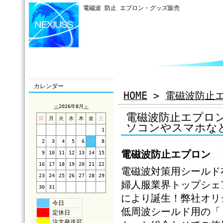
電磁波 防止 エプロン・グッズ販売
カレンダー
HOME
>
電磁波防止
＜
2026年8月
＞
電磁波防止エプロン
日
月
火
水
木
金
土
ソコンやスマホな
1
2
3
4
5
6
7
8
電磁波防止エプロン 
9
10
11
12
13
14
15
16
17
18
19
20
21
22
電磁波対策用シールド
23
24
25
26
27
28
29
婦人服業界トップシェ
30
31
により誕生！弊社オリ
今日
低周波シールド用の「
定休日
注文発送可